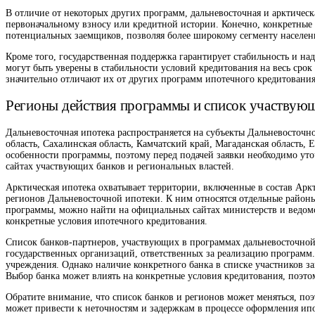
В отличие от некоторых других программ, дальневосточная и арктичес
первоначальному взносу или кредитной истории. Конечно, конкретные т
потенциальных заемщиков, позволяя более широкому сегменту населен
Кроме того, государственная поддержка гарантирует стабильность и н
могут быть уверены в стабильности условий кредитования на весь срок
значительно отличают их от других программ ипотечного кредитования
Регионы действия программы и список участвую
Дальневосточная ипотека распространяется на субъекты Дальневосточн
область, Сахалинская область, Камчатский край, Магаданская область,
особенности программы, поэтому перед подачей заявки необходимо ут
сайтах участвующих банков и региональных властей.
Арктическая ипотека охватывает территории, включенные в состав Арк
регионов Дальневосточной ипотеки. К ним относятся отдельные район
программы, можно найти на официальных сайтах министерств и ведомс
конкретные условия ипотечного кредитования.
Список банков-партнеров, участвующих в программах дальневосточной 
государственных организаций, ответственных за реализацию программ
учреждения. Однако наличие конкретного банка в списке участников з
Выбор банка может влиять на конкретные условия кредитования, поэто
Обратите внимание, что список банков и регионов может меняться, по
может привести к неточностям и задержкам в процессе оформления ип