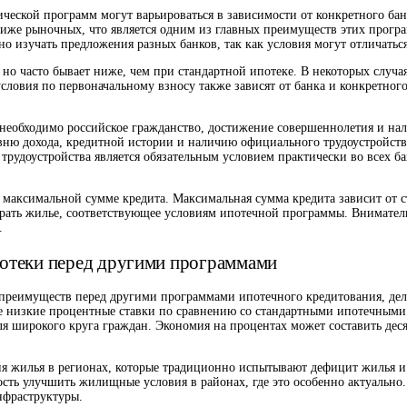
ической программ могут варьироваться в зависимости от конкретного ба
ниже рыночных, что является одним из главных преимуществ этих програ
о изучать предложения разных банков, так как условия могут отличаться
, но часто бывает ниже, чем при стандартной ипотеке. В некоторых случ
словия по первоначальному взносу также зависят от банка и конкретного
 необходимо российское гражданство, достижение совершеннолетия и на
вню дохода, кредитной истории и наличию официального трудоустройств
рудоустройства является обязательным условием практически во всех ба
о максимальной сумме кредита. Максимальная сумма кредита зависит от 
рать жилье, соответствующее условиям ипотечной программы. Вниматель
.
потеки перед другими программами
х преимуществ перед другими программами ипотечного кредитования, д
лее низкие процентные ставки по сравнению со стандартными ипотечными
ля широкого круга граждан. Экономия на процентах может составить деся
 жилья в регионах, которые традиционно испытывают дефицит жилья и 
сть улучшить жилищные условия в районах, где это особенно актуально. 
нфраструктуры.