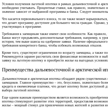
Условия получения льготной ипотеки в рамках дальневосточной и аркт
необходимо учитывать. Процентные ставки, как правило, значительно 
значение зависит от выбранной программы и банка. Следует внимательн
Что касается первоначального взноса, то он также может варьироваться
что делает программу доступнее для большего числа граждан. Однако, у
участвующих в программе.
Требования к заемщикам также имеют свои особенности. Как правило,
Банки могут предъявлять дополнительные требования, например, к уро
история, тем выше шансы на одобрение заявки. Наличие официального т
требования конкретного банка, чтобы избежать возможных отказов.
Кроме того, существуют ограничения по возрасту заемщика, а также п
Рекомендуется заранее рассчитать свои финансовые возможности и выб
заявку на льготную ипотеку и приобрести жилье на выгодных условиях
Преимущества дальневосточной и арктической и
Дальневосточная и арктическая ипотека обладают рядом существенны
заемщиков. Главное преимущество – это, безусловно, значительно бо
кредита и ежемесячные платежи, что делает ипотеку более доступной д
выбора льготной ипотеки.
Еще одним важным преимуществом является возможность приобретения
ипотека стимулирует развитие этих территорий, предоставляя возможно
жилье – мощный стимул для привлечения новых жителей и развития и