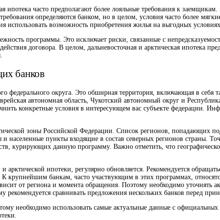
кая ипотека часто предполагают более лояльные требования к заемщикам
ребования определяются банком, но в целом, условия часто более мягки
ия использовать возможность приобретения жилья на выгодных условиях
адежность программы. Это исключает риски, связанные с непредсказуем
 действия договора. В целом, дальневосточная и арктическая ипотека пр
.
щих банков
ого федерального округа. Это обширная территория, включающая в себя 
 Еврейская автономная область, Чукотский автономный округ и Республик
очнить конкретные условия в интересующем вас субъекте федерации. И
тической зоны Российской Федерации. Список регионов, попадающих под
ы и населенные пункты входящие в состав северных регионов страны. Т
тв, курирующих данную программу. Важно отметить, что географическо
и арктической ипотеки, регулярно обновляется. Рекомендуется обращать
. К крупнейшим банкам, часто участвующим в этих программах, относят
ависит от региона и момента обращения. Поэтому необходимо уточнять а
му рекомендуется сравнивать предложения нескольких банков перед при
этому необходимо использовать самые актуальные данные с официальных
отеки.