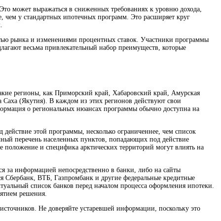
. Это может выражаться в сниженных требованиях к уровню дохода,
е, чем у стандартных ипотечных программ. Это расширяет круг
.
остью рынка и изменениями процентных ставок. Участники программы
едлагают весьма привлекательный набор преимуществ, которые
такие регионы, как Приморский край, Хабаровский край, Амурская
а Саха (Якутия). В каждом из этих регионов действуют свои
нформация о региональных нюансах программы обычно доступна на
 действие этой программы, несколько ограниченнее, чем список
очный перечень населенных пунктов, попадающих под действие
е положение и специфика арктических территорий могут влиять на
ся за информацией непосредственно в банки, либо на сайты
ся Сбербанк, ВТБ, Газпромбанк и другие федеральные кредитные
ктуальный список банков перед началом процесса оформления ипотеки.
нятием решения.
 источников. Не доверяйте устаревшей информации, поскольку это