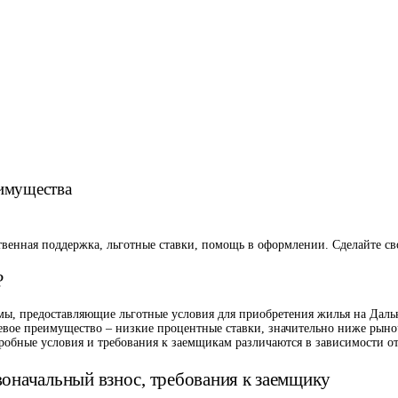
еимущества
твенная поддержка, льготные ставки, помощь в оформлении. Сделайте св
?
ммы, предоставляющие льготные условия для приобретения жилья на Даль
ючевое преимущество – низкие процентные ставки, значительно ниже ры
дробные условия и требования к заемщикам различаются в зависимости о
воначальный взнос, требования к заемщику