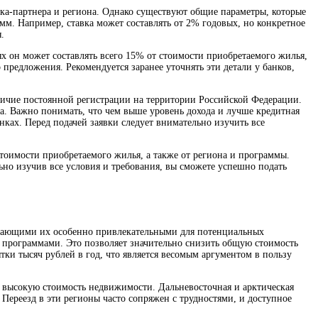
нка-партнера и региона. Однако существуют общие параметры, которые
мм. Например, ставка может составлять от 2% годовых, но конкретное
.
аях он может составлять всего 15% от стоимости приобретаемого жилья,
 предложения. Рекомендуется заранее уточнять эти детали у банков,
личие постоянной регистрации на территории Российской Федерации.
а. Важно понимать, что чем выше уровень дохода и лучше кредитная
нках. Перед подачей заявки следует внимательно изучить все
стоимости приобретаемого жилья, а также от региона и программы.
но изучив все условия и требования, вы сможете успешно подать
елающими их особенно привлекательными для потенциальных
 программами. Это позволяет значительно снизить общую стоимость
тки тысяч рублей в год, что является весомым аргументом в пользу
высокую стоимость недвижимости. Дальневосточная и арктическая
Переезд в эти регионы часто сопряжен с трудностями, и доступное