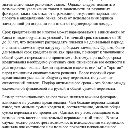
значительно ниже рыночных ставок․ Однако, следует помнить о
возможности увеличения ставки в зависимости от различных
факторов, таких как отказ от страхования, отсутствие зарплатного
проекта в определенном банке, отказ от использования сервиса
электронной регистрации или отказ от подтверждения дохода․
Срок кредитования по ипотеке может варьироваться в зависимости от
банка и индивидуальных условий․ Типичный срок составляет от 10
до 30 лет, что позволяет распределять платежи на длительный период
и снизить ежемесячную нагрузку на бюджет заемщика․ Однако, более
длительный срок кредитования, как правило, приводит к увеличению
общей суммы переплаты по процентам․ Поэтому, при выборе срока
кредитования необходимо учитывать свои финансовые возможности и
долгосрочные планы․ Важно тщательно взвесить все “за” и “против”
перед принятием окончательного решения․ Более короткий срок
кредитования уменьшит общую сумму переплаты, но увеличит
ежемесячный платеж․ Подбор оптимального срока – это баланс между
ежемесячной финансовой нагрузкой и общей суммой переплаты․
Размер первоначального взноса также является важным фактором,
влияющим на условия кредитования․ Чем больше первоначальный
взнос, тем меньше сумма кредита и, соответственно, меньше общая
сумма переплаты по процентам․ Однако, не у всех заемщиков есть
возможность внести значительный первоначальный взнос․ В этом
случае, можно рассмотреть возможность использования материнского
капитала для частичного или полного покрытия первоначального