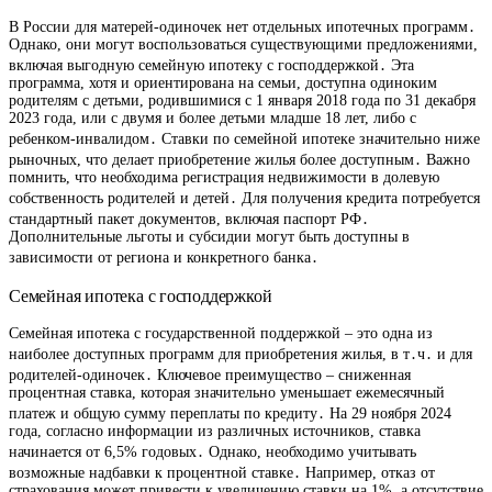
В России для матерей-одиночек нет отдельных ипотечных программ․
Однако, они могут воспользоваться существующими предложениями,
включая выгодную семейную ипотеку с господдержкой․ Эта
программа, хотя и ориентирована на семьи, доступна одиноким
родителям с детьми, родившимися с 1 января 2018 года по 31 декабря
2023 года, или с двумя и более детьми младше 18 лет, либо с
ребенком-инвалидом․ Ставки по семейной ипотеке значительно ниже
рыночных, что делает приобретение жилья более доступным․ Важно
помнить, что необходима регистрация недвижимости в долевую
собственность родителей и детей․ Для получения кредита потребуется
стандартный пакет документов, включая паспорт РФ․
Дополнительные льготы и субсидии могут быть доступны в
зависимости от региона и конкретного банка․
Семейная ипотека с господдержкой
Семейная ипотека с государственной поддержкой – это одна из
наиболее доступных программ для приобретения жилья, в т․ч․ и для
родителей-одиночек․ Ключевое преимущество – сниженная
процентная ставка, которая значительно уменьшает ежемесячный
платеж и общую сумму переплаты по кредиту․ На 29 ноября 2024
года, согласно информации из различных источников, ставка
начинается от 6,5% годовых․ Однако, необходимо учитывать
возможные надбавки к процентной ставке․ Например, отказ от
страхования может привести к увеличению ставки на 1%, а отсутствие