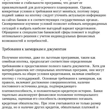
перспективе и стабильности программы, что делает ее
привлекательной для долгосрочного планирования․ Однако,
конкретные условия и требования могут меняться, поэтому перед
подачей заявки на ипотеку следует уточнять актуальную информацию
на сайтах банков и в соответствующих государственных органах․
Своевременное изучение условий позволит избежать непредвиденных
ситуаций и выбрать наиболее выгодный вариант кредитования․
Обращение к специалистам банковской сферы поможет в подборе
оптимального решения с учетом индивидуальных финансовых
возможностей и потребностей․
Требования к заемщикам и документам
Получение ипотеки, даже по льготным программам, таким как
семейная ипотека, предполагает соответствие определенным
требованиям и предоставление полного пакета документов․ Хотя для
матерей-одиночек нет специальных ипотечных программ, они могут
претендовать на общие условия кредитования, включая семейную
ипотеку с господдержкой․ Основные требования к заемщикам, как
правило, включают достижение совершеннолетия, наличие
постоянного источника дохода, подтверждающего
платежеспособность, и положительную кредитную историю․ Банки
тщательно анализируют финансовое положение потенциального
заемщика, оценивая его способность своевременно погашать
кредитные обязательства․ При этом учитываются не только размер
дохода, но и наличие других кредитов, обязательных платежей и