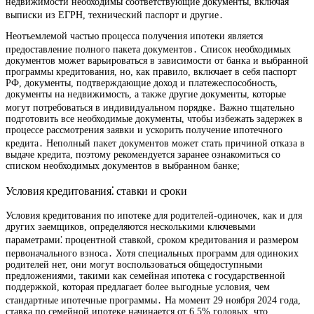
недвижимости необходимы соответствующие документы, включая
выписки из ЕГРН, технический паспорт и другие․
Неотъемлемой частью процесса получения ипотеки является
предоставление полного пакета документов․ Список необходимых
документов может варьироваться в зависимости от банка и выбранной
программы кредитования, но, как правило, включает в себя паспорт
РФ, документы, подтверждающие доход и платежеспособность,
документы на недвижимость, а также другие документы, которые
могут потребоваться в индивидуальном порядке․ Важно тщательно
подготовить все необходимые документы, чтобы избежать задержек в
процессе рассмотрения заявки и ускорить получение ипотечного
кредита․ Неполный пакет документов может стать причиной отказа в
выдаче кредита, поэтому рекомендуется заранее ознакомиться со
списком необходимых документов в выбранном банке;
Условия кредитования⁚ ставки и сроки
Условия кредитования по ипотеке для родителей-одиночек, как и для
других заемщиков, определяются несколькими ключевыми
параметрами⁚ процентной ставкой, сроком кредитования и размером
первоначального взноса․ Хотя специальных программ для одиноких
родителей нет, они могут воспользоваться общедоступными
предложениями, такими как семейная ипотека с государственной
поддержкой, которая предлагает более выгодные условия, чем
стандартные ипотечные программы․ На момент 29 ноября 2024 года,
ставка по семейной ипотеке начинается от 6,5% годовых, что