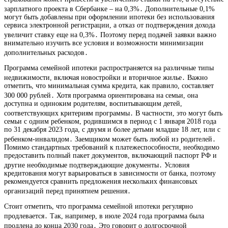
зарплатного проекта в Сбербанке – на 0,3%․ Дополнительные 0,1%
могут быть добавлены при оформлении ипотеки без использования
сервиса электронной регистрации, а отказ от подтверждения дохода
увеличит ставку еще на 0,3%․ Поэтому перед подачей заявки важно
внимательно изучить все условия и возможности минимизации
дополнительных расходов․
Программа семейной ипотеки распространяется на различные типы
недвижимости, включая новостройки и вторичное жилье․ Важно
отметить, что минимальная сумма кредита, как правило, составляет
300 000 рублей․ Хотя программа ориентирована на семьи, она
доступна и одиноким родителям, воспитывающим детей,
соответствующих критериям программы․ В частности, это могут быть
семьи с одним ребенком, родившимся в период с 1 января 2018 года
по 31 декабря 2023 года, с двумя и более детьми младше 18 лет, или с
ребенком-инвалидом․ Заемщиком может быть любой из родителей․
Помимо стандартных требований к платежеспособности, необходимо
предоставить полный пакет документов, включающий паспорт РФ и
другие необходимые подтверждающие документы․ Условия
кредитования могут варьироваться в зависимости от банка, поэтому
рекомендуется сравнить предложения нескольких финансовых
организаций перед принятием решения․
Стоит отметить, что программа семейной ипотеки регулярно
продлевается․ Так, например, в июле 2024 года программа была
продлена до конца 2030 года․ Это говорит о долгосрочной