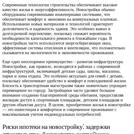
Современные технологии строительства обеспечивают высокое
качество жилья и энергоэффективность. Новостройки обычно
оборудованы современными инженерными системами‚ что
обеспечивает комфорт и экономию на коммунальных платежах.
Использование новых материалов и технологий гарантирует
долговечность и надежность здания. Это особенно важно в
долгосрочной перспективе‚ поскольку снижает вероятность
необходимости капитального ремонта в ближайшие годы. В
новостройках часто используются энергосберегающие окна‚
эффективные системы отопления и вентиляции‚ что положительно
сказывается на экологичности и экономичности проживания.
Еще одно неоспоримое преимущество – развитая инфраструктура.
Новостройки‚ как правило‚ возводятся в районах с современной
инфраструктурой‚ включающей детские сады‚ школы‚ магазины‚
парки и зоны отдыха. Это особенно актуально для семей с детьми‚
поскольку обеспечивает удобство и комфорт в повседневной жизни.
Близость к транспортным магистралям также значительно упрощает
перемещение по городу. Застройщики часто уделяют большое
внимание созданию благоприятной среды обитания‚ предоставляя
жильцам доступ к спортивным площадкам‚ детским площадкам и
другим объектам досуга. В целом‚ приобретение жилья в новостройке
— это инвестиция в комфортное и современное проживание с
максимальным учетом индивидуальных потребностей.
Риски ипотеки на новостройку⁚ задержки