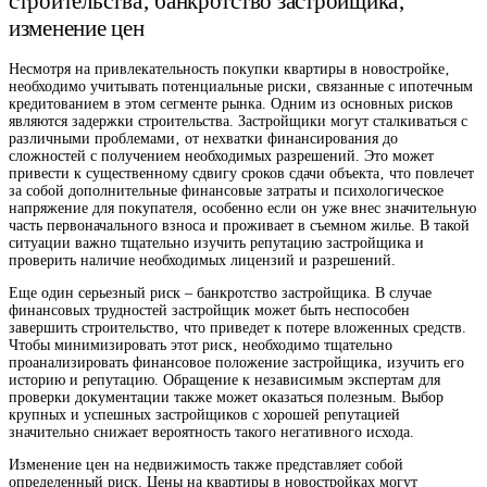
строительства‚ банкротство застройщика‚
изменение цен
Несмотря на привлекательность покупки квартиры в новостройке‚
необходимо учитывать потенциальные риски‚ связанные с ипотечным
кредитованием в этом сегменте рынка. Одним из основных рисков
являются задержки строительства. Застройщики могут сталкиваться с
различными проблемами‚ от нехватки финансирования до
сложностей с получением необходимых разрешений. Это может
привести к существенному сдвигу сроков сдачи объекта‚ что повлечет
за собой дополнительные финансовые затраты и психологическое
напряжение для покупателя‚ особенно если он уже внес значительную
часть первоначального взноса и проживает в съемном жилье. В такой
ситуации важно тщательно изучить репутацию застройщика и
проверить наличие необходимых лицензий и разрешений.
Еще один серьезный риск – банкротство застройщика. В случае
финансовых трудностей застройщик может быть неспособен
завершить строительство‚ что приведет к потере вложенных средств.
Чтобы минимизировать этот риск‚ необходимо тщательно
проанализировать финансовое положение застройщика‚ изучить его
историю и репутацию. Обращение к независимым экспертам для
проверки документации также может оказаться полезным. Выбор
крупных и успешных застройщиков с хорошей репутацией
значительно снижает вероятность такого негативного исхода.
Изменение цен на недвижимость также представляет собой
определенный риск. Цены на квартиры в новостройках могут