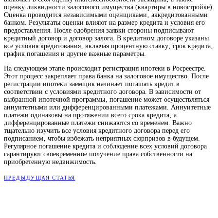
оценку ликвидности залогового имущества (квартиры в новостройке).
Оценка проводится независимыми оценщиками‚ аккредитованными
банком. Результаты оценки влияют на размер кредита и условия его
предоставления. После одобрения заявки стороны подписывают
кредитный договор и договор залога. В кредитном договоре указаны
все условия кредитования‚ включая процентную ставку‚ срок кредита‚
график погашения и другие важные параметры.
На следующем этапе происходит регистрация ипотеки в Росреестре.
Этот процесс закрепляет права банка на залоговое имущество. После
регистрации ипотеки заемщик начинает погашать кредит в
соответствии с условиями кредитного договора. В зависимости от
выбранной ипотечной программы‚ погашение может осуществляться
аннуитетными или дифференцированными платежами. Аннуитетные
платежи одинаковы на протяжении всего срока кредита‚ а
дифференцированные платежи снижаются со временем. Важно
тщательно изучить все условия кредитного договора перед его
подписанием‚ чтобы избежать неприятных сюрпризов в будущем.
Регулярное погашение кредита и соблюдение всех условий договора
гарантируют своевременное получение права собственности на
приобретенную недвижимость.
ПРЕДЫДУЩАЯ СТАТЬЯ