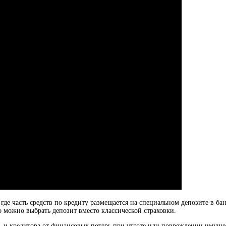
где часть средств по кредиту размещается на специальном депозите в бан
о можно выбрать депозит вместо классической страховки.
а, и кредитора от финансовых потерь при утрате или повреждении имущес