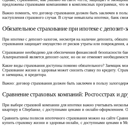
предложены страховыми компаниями в комплексных программах, что мож
Важно помнить, что договор страхования должен быть заключен в пользу
наступления страхового случая. В случае невыплаты ипотеки, банк смо
Обязательное страхование при ипотеке с депозит-
При ипотеке с депозит-залогом, несмотря на наличие депозита, обязат
страхования защищает имущество от рисков утраты или повреждения, а
Страхование необходимо для обеспечения финансовой безопасности банк
Альтернативой является депозит-залог, но он не отменяет необходимост
Какие виды страхования доступны помимо обязательного? Заемщик может
Страхование жизни и здоровья может снизить ставку по кредиту. Страх
и заемщика, и кредитора.
Важно: договор страхования должен быть заключен в пользу залогодерж
Сравнение страховых компаний: Росгосстрах и др
При выборе страховой компании для ипотеки важно учитывать нескольк
квартиру в Сбербанке, с доступными ценами и онлайн-оформлением. Он
Сравнить цены полисов ипотечного страхования можно на сайте Сравни
купить страховку жизни и здоровья онлайн, с доступными ценами в М