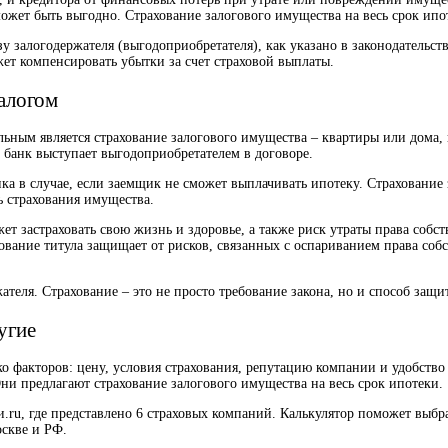
ет быть выгодно. Страхование залогового имущества на весь срок ипоте
 залогодержателя (выгодоприобретателя), как указано в законодательств
жет компенсировать убытки за счет страховой выплаты.
залогом
ельным является страхование залогового имущества – квартиры или дома,
 банк выступает выгодоприобретателем в договоре.
а в случае, если заемщик не сможет выплачивать ипотеку. Страхование з
ь страхования имущества.
 застраховать свою жизнь и здоровье, а также риск утраты права собств
ование титула защищает от рисков, связанных с оспариванием права собст
ателя. Страхование – это не просто требование закона, но и способ защ
угие
о факторов: цену, условия страхования, репутацию компании и удобство
и предлагают страхование залогового имущества на весь срок ипотеки.
.ru, где представлено 6 страховых компаний. Калькулятор поможет выбра
оскве и РФ.