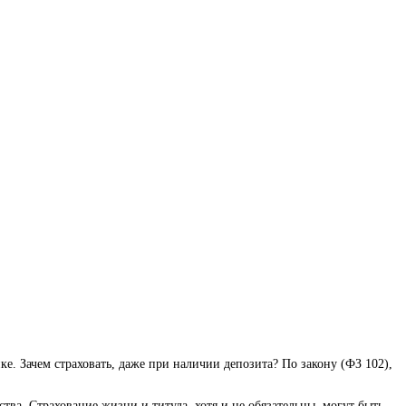
ке. Зачем страховать, даже при наличии депозита? По закону (ФЗ 102),
тва. Страхование жизни и титула, хотя и не обязательны, могут быть