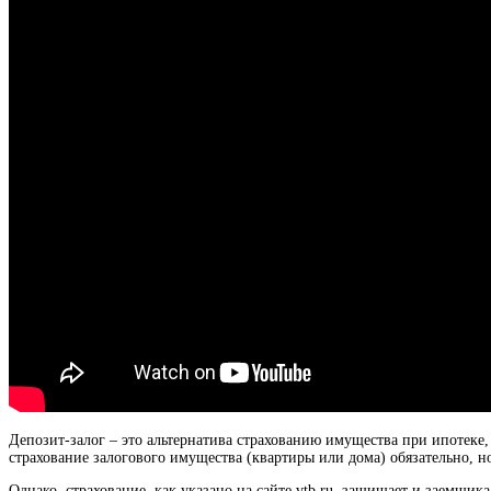
Депозит-залог – это альтернатива страхованию имущества при ипотеке, 
страхование залогового имущества (квартиры или дома) обязательно, н
Однако, страхование, как указано на сайте vtb.ru, защищает и заемщик