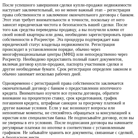
После успешного завершения сделки купли-продажи недвижимости
наступает заключительный, но не менее важный этап – регистрация
права собственности и заключение окончательного договора с банком.
Этот этап требует внимательности и точности, поскольку от него
зависит юридическая чистота и безопасность вашей сделки. После
того как средства переведены продавцу, а вы получили ключи от
своей новой квартиры или дома, необходимо зарегистрировать право
собственности в Росреестре. Эта процедура подтверждает ваш
юридический статус владельца недвижимости. Регистрация
происходит в установленном порядке, обычно через
многофункциональные центры (МФЦ) или непосредственно через
Росреестр. Необходимо предоставить полный пакет документов,
включая договор купли-продажи, паспорта участников сделки и
другие необходимые бумаги. Срок регистрации определен законом и
обычно занимает несколько рабочих дней.
Одновременно с регистрацией права собственности заключается
окончательный договор с банком о предоставлении ипотечного
кредита. Внимательно изучите все пункты договора, обратите
внимание на процентную ставку, срок кредитования, график
погашения кредита, штрафные санкции за просрочку платежей и
другие важные условия. Если у вас возникнут вопросы или
непонятные моменты, не стесняйтесь обращаться за консультацией к
юристам или специалистам банка. Не подписывайте договор, если вы
не уверены в его условиях. После подписания договора вы начинаете
регулярные платежи по ипотеке в соответствии с установленным
графиком. Не забывайте хранить все документы, связанные с сделкой,
в безопасном месте.