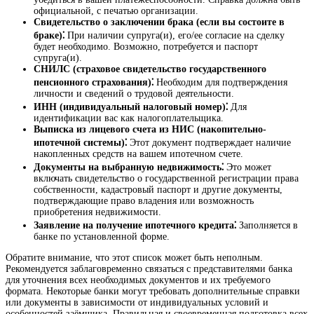
официальной, с печатью организации.
Свидетельство о заключении брака (если вы состоите в
браке)⁚
При наличии супруга(и), его/ее согласие на сделку
будет необходимо. Возможно, потребуется и паспорт
супруга(и).
СНИЛС (страховое свидетельство государственного
пенсионного страхования)⁚
Необходим для подтверждения
личности и сведений о трудовой деятельности.
ИНН (индивидуальный налоговый номер)⁚
Для
идентификации вас как налогоплательщика.
Выписка из лицевого счета из НИС (накопительно-
ипотечной системы)⁚
Этот документ подтверждает наличие
накопленных средств на вашем ипотечном счете.
Документы на выбранную недвижимость⁚
Это может
включать свидетельство о государственной регистрации права
собственности, кадастровый паспорт и другие документы,
подтверждающие право владения или возможность
приобретения недвижимости.
Заявление на получение ипотечного кредита⁚
Заполняется в
банке по установленной форме.
Обратите внимание, что этот список может быть неполным.
Рекомендуется заблаговременно связаться с представителями банка
для уточнения всех необходимых документов и их требуемого
формата. Некоторые банки могут требовать дополнительные справки
или документы в зависимости от индивидуальных условий и
особенностей заёмщика. Правильная и своевременная подготовка всех