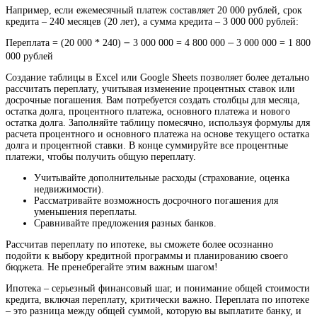
Например, если ежемесячный платеж составляет 20 000 рублей, срок
кредита – 240 месяцев (20 лет), а сумма кредита – 3 000 000 рублей:
Переплата = (20 000 * 240) ౼ 3 000 000 = 4 800 000 ⏤ 3 000 000 = 1 800
000 рублей
Создание таблицы в Excel или Google Sheets позволяет более детально
рассчитать переплату, учитывая изменение процентных ставок или
досрочные погашения. Вам потребуется создать столбцы для месяца,
остатка долга, процентного платежа, основного платежа и нового
остатка долга. Заполняйте таблицу помесячно, используя формулы для
расчета процентного и основного платежа на основе текущего остатка
долга и процентной ставки. В конце суммируйте все процентные
платежи, чтобы получить общую переплату.
Учитывайте дополнительные расходы (страхование, оценка
недвижимости).
Рассматривайте возможность досрочного погашения для
уменьшения переплаты.
Сравнивайте предложения разных банков.
Рассчитав переплату по ипотеке, вы сможете более осознанно
подойти к выбору кредитной программы и планированию своего
бюджета. Не пренебрегайте этим важным шагом!
Ипотека – серьезный финансовый шаг, и понимание общей стоимости
кредита, включая переплату, критически важно. Переплата по ипотеке
– это разница между общей суммой, которую вы выплатите банку, и