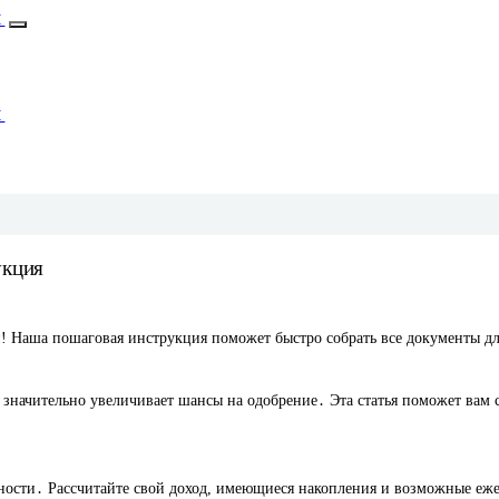
М
М
укция
ти! Наша пошаговая инструкция поможет быстро собрать все документы д
значительно увеличивает шансы на одобрение․ Эта статья поможет вам 
ности․ Рассчитайте свой доход, имеющиеся накопления и возможные еж