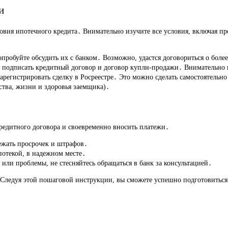
и
ловия ипотечного кредита․ Внимательно изучите все условия, включая пр
опробуйте обсудить их с банком․ Возможно, удастся договориться о боле
 подписать кредитный договор и договор купли-продажи․ Внимательно 
регистрировать сделку в Росреестре․ Это можно сделать самостоятельно
тва, жизни и здоровья заемщика)․
редитного договора и своевременно вносить платежи․
ежать просрочек и штрафов․
потекой, в надежном месте․
или проблемы, не стесняйтесь обращаться в банк за консультацией․
Следуя этой пошаговой инструкции, вы сможете успешно подготовиться