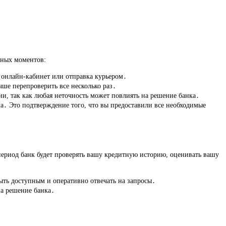
жных моментов:
 онлайн-кабинет или отправка курьером․
чше перепроверить все несколько раз․
и, так как любая неточность может повлиять на решение банка․
а․ Это подтверждение того, что вы предоставили все необходимые
период банк будет проверять вашу кредитную историю, оценивать вашу
ть доступным и оперативно отвечать на запросы․
на решение банка․