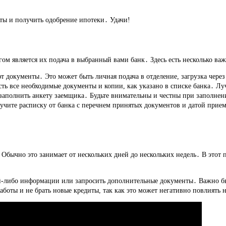
ты и получить одобрение ипотеки․ Удачи!
ом является их подача в выбранный вами банк․ Здесь есть несколько ва
 документы․ Это может быть личная подача в отделение, загрузка через
есть все необходимые документы и копии, как указано в списке банка․ Лу
аполнить анкету заемщика․ Будьте внимательны и честны при заполнени
учите расписку от банка с перечнем принятых документов и датой прием
Обычно это занимает от нескольких дней до нескольких недель․ В этот 
й-либо информации или запросить дополнительные документы․ Важно бы
аботы и не брать новые кредиты, так как это может негативно повлиять 