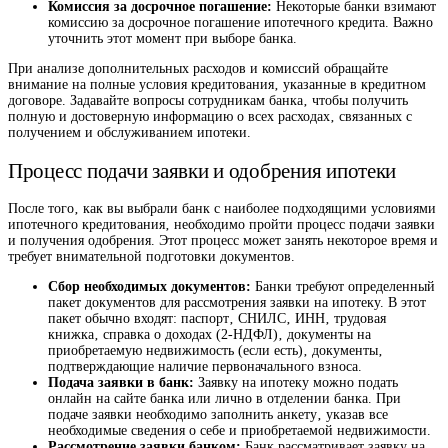
Комиссия за досрочное погашение:
Некоторые банки взимают
комиссию за досрочное погашение ипотечного кредита. Важно
уточнить этот момент при выборе банка.
При анализе дополнительных расходов и комиссий обращайте
внимание на полные условия кредитования‚ указанные в кредитном
договоре. Задавайте вопросы сотрудникам банка‚ чтобы получить
полную и достоверную информацию о всех расходах‚ связанных с
получением и обслуживанием ипотеки.
Процесс подачи заявки и одобрения ипотеки
После того‚ как вы выбрали банк с наиболее подходящими условиями
ипотечного кредитования‚ необходимо пройти процесс подачи заявки
и получения одобрения. Этот процесс может занять некоторое время и
требует внимательной подготовки документов.
Сбор необходимых документов:
Банки требуют определенный
пакет документов для рассмотрения заявки на ипотеку. В этот
пакет обычно входят: паспорт‚ СНИЛС‚ ИНН‚ трудовая
книжка‚ справка о доходах (2-НДФЛ)‚ документы на
приобретаемую недвижимость (если есть)‚ документы‚
подтверждающие наличие первоначального взноса.
Подача заявки в банк:
Заявку на ипотеку можно подать
онлайн на сайте банка или лично в отделении банка. При
подаче заявки необходимо заполнить анкету‚ указав все
необходимые сведения о себе и приобретаемой недвижимости.
Рассмотрение заявки банком:
Банк рассматривает заявку на