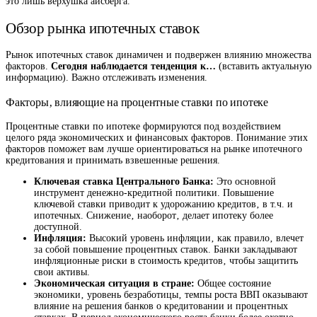
это лишь верхушка айсберга.
Обзор рынка ипотечных ставок
Рынок ипотечных ставок динамичен и подвержен влиянию множества
факторов.
Сегодня наблюдается тенденция к…
(вставить актуальную
информацию). Важно отслеживать изменения.
Факторы‚ влияющие на процентные ставки по ипотеке
Процентные ставки по ипотеке формируются под воздействием
целого ряда экономических и финансовых факторов. Понимание этих
факторов поможет вам лучше ориентироваться на рынке ипотечного
кредитования и принимать взвешенные решения.
Ключевая ставка Центрального Банка:
Это основной
инструмент денежно-кредитной политики. Повышение
ключевой ставки приводит к удорожанию кредитов‚ в т.ч. и
ипотечных. Снижение‚ наоборот‚ делает ипотеку более
доступной.
Инфляция:
Высокий уровень инфляции‚ как правило‚ влечет
за собой повышение процентных ставок. Банки закладывают
инфляционные риски в стоимость кредитов‚ чтобы защитить
свои активы.
Экономическая ситуация в стране:
Общее состояние
экономики‚ уровень безработицы‚ темпы роста ВВП оказывают
влияние на решения банков о кредитовании и процентных