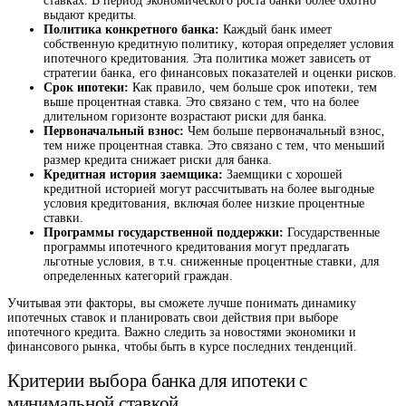
ставках. В период экономического роста банки более охотно
выдают кредиты.
Политика конкретного банка:
Каждый банк имеет
собственную кредитную политику‚ которая определяет условия
ипотечного кредитования. Эта политика может зависеть от
стратегии банка‚ его финансовых показателей и оценки рисков.
Срок ипотеки:
Как правило‚ чем больше срок ипотеки‚ тем
выше процентная ставка. Это связано с тем‚ что на более
длительном горизонте возрастают риски для банка.
Первоначальный взнос:
Чем больше первоначальный взнос‚
тем ниже процентная ставка. Это связано с тем‚ что меньший
размер кредита снижает риски для банка.
Кредитная история заемщика:
Заемщики с хорошей
кредитной историей могут рассчитывать на более выгодные
условия кредитования‚ включая более низкие процентные
ставки.
Программы государственной поддержки:
Государственные
программы ипотечного кредитования могут предлагать
льготные условия‚ в т.ч. сниженные процентные ставки‚ для
определенных категорий граждан.
Учитывая эти факторы‚ вы сможете лучше понимать динамику
ипотечных ставок и планировать свои действия при выборе
ипотечного кредита. Важно следить за новостями экономики и
финансового рынка‚ чтобы быть в курсе последних тенденций.
Критерии выбора банка для ипотеки с
минимальной ставкой