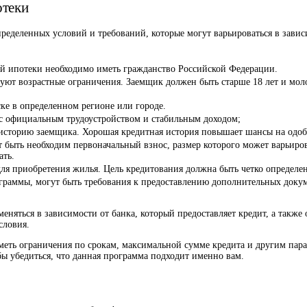
отеки
ределенных условий и требований, которые могут варьироваться в зави
ной ипотеки необходимо иметь гражданство Российской Федерации.
вуют возрастные ограничения. Заемщик должен быть старше 18 лет и мол
ске в определенном регионе или городе.
 с официальным трудоустройством и стабильным доходом;
 историю заемщика. Хорошая кредитная история повышает шансы на одоб
 быть необходим первоначальный взнос, размер которого может варьиров
ать.
 для приобретения жилья. Цель кредитования должна быть четко определе
ограммы, могут быть требования к предоставлению дополнительных докуме
еняться в зависимости от банка, который предоставляет кредит, а также
словия.
 иметь ограничения по срокам, максимальной сумме кредита и другим па
бы убедиться, что данная программа подходит именно вам.