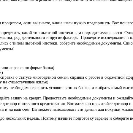
 процессом, если вы знаете, какие шаги нужно предпринять. Вот пошаго
ы определить, какой тип льготной ипотеки вам подходит лучше всего. Су
тельства, род деятельности и другие факторы. Проведите исследование и
лились с типом льготной ипотеки, соберите необходимые документы. Спи
ументы⁚
 или справка по форме банка)
м)
равка о статусе многодетной семьи, справка о работе в бюджетной сфере
ку на существующее жилье)
этому необходимо сравнить условия разных банков и выбрать самый выго
подайте заявку на кредит. Предоставьте необходимые документы и ожидайт
е договор ипотечного кредитования. Внимательно прочитайте договор и у
ньги на ваш счет. Вы можете использовать эти деньги для покупки жилья
до нескольких недель. Поэтому начните подготовку заранее и соберите 