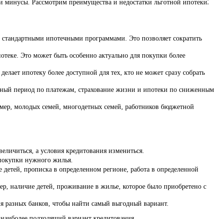
 и минусы. Рассмотрим преимущества и недостатки льготной ипотеки⁚
со стандартными ипотечными программами. Это позволяет сократить
потеке. Это может быть особенно актуально для покупки более
елает ипотеку более доступной для тех, кто не может сразу собрать
отный период по платежам, страхование жизни и ипотеки по сниженным
ример, молодых семей, многодетных семей, работников бюджетной
величиться, а условия кредитования измениться.
 покупки нужного жилья.
 детей, прописка в определенном регионе, работа в определенной
ер, наличие детей, проживание в жилье, которое было приобретено с
ия разных банков, чтобы найти самый выгодный вариант.
 наиболее подходящий вариант кредитования.