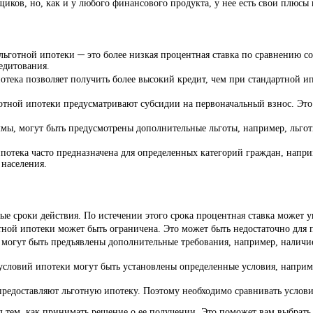
щиков, но, как и у любого финансового продукта, у нее есть свои плюсы
льготной ипотеки ─ это более низкая процентная ставка по сравнению 
едитования.
потека позволяет получить более высокий кредит, чем при стандартной и
отной ипотеки предусматривают субсидии на первоначальный взнос. Это д
аммы, могут быть предусмотрены дополнительные льготы, например, льг
ипотека часто предназначена для определенных категорий граждан, нап
 населения.
ные сроки действия. По истечении этого срока процентная ставка может у
отной ипотеки может быть ограничена. Это может быть недостаточно для
 могут быть предъявлены дополнительные требования, например, наличие
 условий ипотеки могут быть установлены определенные условия, наприм
 предоставляют льготную ипотеку. Поэтому необходимо сравнивать услов
 тем, как принимать решение о ее получении. Это поможет вам выбрать