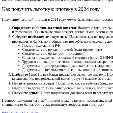
Как получить льготную ипотеку в 2024 году
Получение льготной ипотеки в 2024 году может быть довольно простым
Определите свой тип льготной ипотеки
⁚ Начните с того, чтоб
и требования. Учитывайте свой возраст, состав семьи, место жи
Соберите необходимые документы
⁚ После того, как вы опреде
программы и банка, но в общем вам потребуются следующие док
Паспорт гражданина РФ
Свидетельство о рождении детей (если применимо)
Свидетельство о браке (если применимо)
Справка о доходах за последние 6 месяцев (форма 2-НДФЛ
Трудовая книжка (или ее копия с нотариальным заверение
Документы, подтверждающие право на льготы (например, сп
Документы на недвижимость (если вы хотите взять ипоте
Выберите банк
⁚ Не все банки предлагают льготную ипотеку. По
кредитования, первоначальный взнос и другие важные факторы.
Подайте заявку на кредит
⁚ После того, как вы выбрали банк, 
Подпишите договор
⁚ Если банк одобрил вашу заявку, подпишит
Получите деньги
⁚ После подписания договора банк переведет де
Процесс получения льготной ипотеки может занять от нескольких дней 
специалистам банка, если у вас возникнут вопросы или трудности.
ПРЕДЫДУЩАЯ СТАТЬЯ