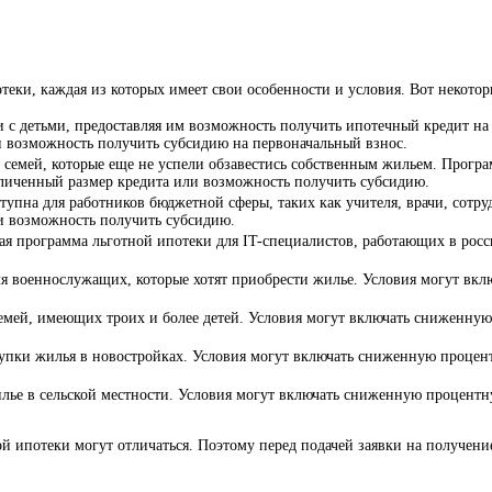
теки, каждая из которых имеет свои особенности и условия. Вот некото
ьи с детьми, предоставляя им возможность получить ипотечный кредит на
 возможность получить субсидию на первоначальный взнос.
 семей, которые еще не успели обзавестись собственным жильем. Програм
еличенный размер кредита или возможность получить субсидию.
ступна для работников бюджетной сферы, таких как учителя, врачи, сотр
и возможность получить субсидию.
ьная программа льготной ипотеки для IT-специалистов, работающих в ро
для военнослужащих, которые хотят приобрести жилье. Условия могут вк
семей, имеющих троих и более детей. Условия могут включать сниженну
купки жилья в новостройках. Условия могут включать сниженную процен
илье в сельской местности. Условия могут включать сниженную процент
ой ипотеки могут отличаться. Поэтому перед подачей заявки на получен