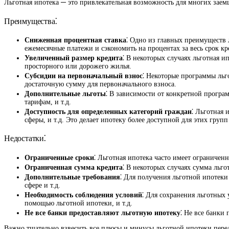
Льготная ипотека ─ это привлекательная возможность для многих заем
Преимущества⁚
Сниженная процентная ставка
⁚ Одно из главных преимуществ 
ежемесячные платежи и сэкономить на процентах за весь срок кр
Увеличенный размер кредита
⁚ В некоторых случаях льготная и
просторного или дорожего жилья.
Субсидии на первоначальный взнос
⁚ Некоторые программы льг
достаточную сумму для первоначального взноса.
Дополнительные льготы
⁚ В зависимости от конкретной прогр
тарифам, и т.д.
Доступность для определенных категорий граждан
⁚ Льготная 
сферы, и т.д. Это делает ипотеку более доступной для этих групп
Недостатки⁚
Ограниченные сроки
⁚ Льготная ипотека часто имеет ограничен
Ограниченная сумма кредита
⁚ В некоторых случаях сумма льг
Дополнительные требования
⁚ Для получения льготной ипотеки
сфере и т.д.
Необходимость соблюдения условий
⁚ Для сохранения льготных
помощью льготной ипотеки, и т.д.
Не все банки предоставляют льготную ипотеку
⁚ Не все банки
Важно тщательно взвесить все плюсы и минусы льготной ипотеки перед