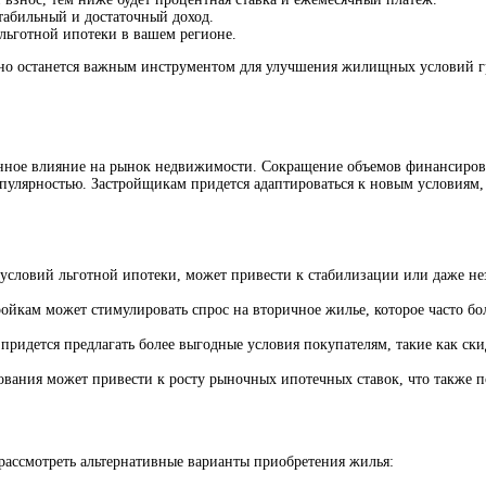
абильный и достаточный доход.
льготной ипотеки в вашем регионе.
й, но останется важным инструментом для улучшения жилищных условий 
енное влияние на рынок недвижимости. Сокращение объемов финансирова
опулярностью. Застройщикам придется адаптироваться к новым условиям,
словий льготной ипотеки, может привести к стабилизации или даже не
йкам может стимулировать спрос на вторичное жилье, которое часто бол
ридется предлагать более выгодные условия покупателям, такие как ски
вания может привести к росту рыночных ипотечных ставок, что также п
рассмотреть альтернативные варианты приобретения жилья: