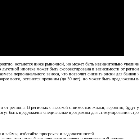
роятно, останется ниже рыночной, но может быть незначительно увеличе
 льготной ипотеке может быть скорректирована в зависимости от регион
мера первоначального взноса, что позволит снизить риски для банков 
корее всего, останется прежним (до 30 лет), но может быть предложены 
и от региона. В регионах с высокой стоимостью жилья, вероятно, будут
могут быть предложены специальные программы для стимулирования строи
 и займы, избегайте просрочек и задолженностей.
взнос, тем ниже будет процентная ставка и ежемесячный платеж.