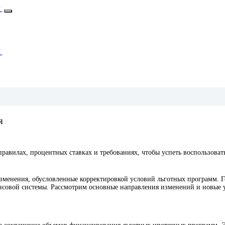
М
М
я
 правилах, процентных ставках и требованиях, чтобы успеть воспользова
зменения, обусловленные корректировкой условий льготных программ. Го
овой системы. Рассмотрим основные направления изменений и новые ус