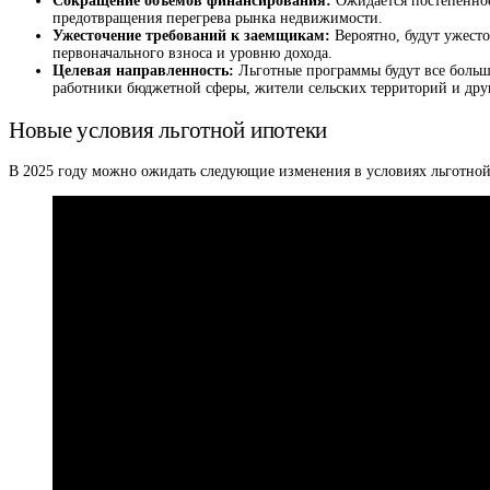
Сокращение объемов финансирования:
Ожидается постепенное
предотвращения перегрева рынка недвижимости.
Ужесточение требований к заемщикам:
Вероятно, будут ужест
первоначального взноса и уровню дохода.
Целевая направленность:
Льготные программы будут все больш
работники бюджетной сферы, жители сельских территорий и дру
Новые условия льготной ипотеки
В 2025 году можно ожидать следующие изменения в условиях льготной