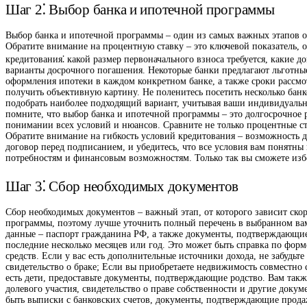
Шаг 2⁚ Выбор банка и ипотечной программы
Выбор банка и ипотечной программы – один из самых важных этапов оф
Обратите внимание на процентную ставку – это ключевой показатель, 
кредитования⁚ какой размер первоначального взноса требуется, какие д
варианты досрочного погашения. Некоторые банки предлагают льготные
оформления ипотеки в каждом конкретном банке, а также сроки рассмо
получить объективную картину. Не поленитесь посетить несколько бан
подобрать наиболее подходящий вариант, учитывая ваши индивидуальны
помните, что выбор банка и ипотечной программы – это долгосрочное 
понимании всех условий и нюансов. Сравните не только процентные ст
Обратите внимание на гибкость условий кредитования – возможность 
договор перед подписанием, и убедитесь, что все условия вам понятн
потребностям и финансовым возможностям. Только так вы сможете из
Шаг 3⁚ Сбор необходимых документов
Сбор необходимых документов – важный этап, от которого зависит ско
программы, поэтому лучше уточнить полный перечень в выбранном вами
данные – паспорт гражданина РФ, а также документы, подтверждающие 
последние несколько месяцев или год. Это может быть справка по фор
средств. Если у вас есть дополнительные источники дохода, не забудьт
свидетельство о браке; Если вы приобретаете недвижимость совместно
есть дети, предоставьте документы, подтверждающие родство. Вам так
долевого участия, свидетельство о праве собственности и другие доку
быть выписки с банковских счетов, документы, подтверждающие продажу