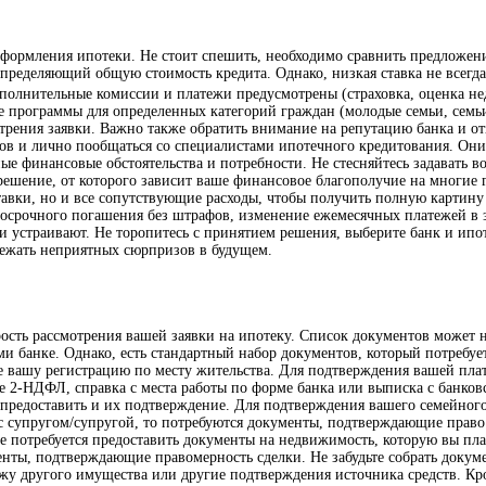
ормления ипотеки. Не стоит спешить, необходимо сравнить предложения
определяющий общую стоимость кредита. Однако, низкая ставка не всегда
ополнительные комиссии и платежи предусмотрены (страховка, оценка нед
 программы для определенных категорий граждан (молодые семьи, семьи
трения заявки. Важно также обратить внимание на репутацию банка и о
ков и лично пообщаться со специалистами ипотечного кредитования. Они
е финансовые обстоятельства и потребности. Не стесняйтесь задавать 
решение, от которого зависит ваше финансовое благополучие на многие
авки, но и все сопутствующие расходы, чтобы получить полную картину
досрочного погашения без штрафов, изменение ежемесячных платежей в
ы и устраивают. Не торопитесь с принятием решения, выберите банк и и
бежать неприятных сюрпризов в будущем.
рость рассмотрения вашей заявки на ипотеку. Список документов может н
 банке. Однако, есть стандартный набор документов, который потребует
вашу регистрацию по месту жительства. Для подтверждения вашей плате
ме 2-НДФЛ, справка с места работы по форме банка или выписка с банко
е предоставить и их подтверждение. Для подтверждения вашего семейного
 с супругом/супругой, то потребуются документы, подтверждающие право
же потребуется предоставить документы на недвижимость, которую вы пл
менты, подтверждающие правомерность сделки. Не забудьте собрать доку
 другого имущества или другие подтверждения источника средств. Кроме