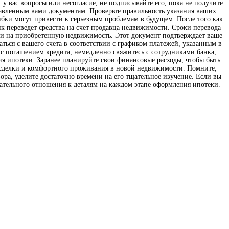
у вас вопросы или несогласие, не подписывайте его, пока не получите
ставленным вами документам. Проверьте правильность указания ваших
ки могут привести к серьезным проблемам в будущем. После того как
к переведет средства на счет продавца недвижимости. Сроки перевода
ости на приобретенную недвижимость. Этот документ подтверждает ваше
ься с вашего счета в соответствии с графиком платежей, указанным в
с погашением кредита, немедленно свяжитесь с сотрудниками банка,
ия ипотеки. Заранее планируйте свои финансовые расходы, чтобы быть
 сделки и комфортного проживания в новой недвижимости. Помните,
ора, уделите достаточно времени на его тщательное изучение. Если вы
мательного отношения к деталям на каждом этапе оформления ипотеки.