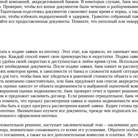
ной компанией, аккредитованной банком. В некоторых случаях, банк м
Проверьте, чтобы все копии документов были четкими и разборчивыми.
. Тщательная подготовка документов сэкономит ваше время и нервы, а т
тали, чтобы избежать недоразумений и задержек. Грамотно собранный пак
ряйте все предоставленные документы. Помните, что неполный или неко
ать к подаче заявки на ипотеку. Этот этап, как правило, не занимает м
кера. Каждый способ имеет свои преимущества и недостатки. Подача зая
 удобна своей скоростью и доступностью в любое время суток. Использов
ет необходимые документы. После подачи заявки, банк начнет ее рассмот
ять некоторое время, в зависимости от банка и сложности вашей ситуац
для того, чтобы банк мог убедиться в рыночной стоимости объекта и о
 компанию самостоятельно, или банк предложит вам список аккредитов
сть оценки зависит от объекта недвижимости и выбранной оценочной ко
авершения оценки недвижимости, банк проверит отчет и примет решение
м и предложит заключить договор. Если решение отрицательное, банк объ
помнить, что процесс рассмотрения заявки и оценки недвижимости може
обы быть в курсе прогресса рассмотрения вашей заявки. Будьте готовы п
отеки. Внимательно изучите все документы, прежде чем подписать их. Н
спешного оформления ипотеки.
ложительное решение, наступает заключительный этап – заключение догов
ора, внимательно ознакомьтесь со всеми его условиями. Обратите особо
 погашения, а также на все дополнительные комиссии и платежи. Не сте