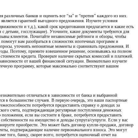
 различных банков и оценить все “за” и “против” каждого из них.
 является гарантией выгодного предложения. Изучите условия
вижимости и т.д.), какой срок кредитования предлагается и какие есть
 с детьми, госслужащие). Уточните, какие документы требуются для
тзывы клиентов. Почитайте независимые рейтинги и обзоры, чтобы
 помогут вам разобраться в сложностях ипотечных программ и
вопросы, уточнять непонятные моменты и сравнивать предложения. И
 годы. Поэтому, примите взвешенное решение, основываясь на полном
 стоимости кредита. Проверьте наличие скрытых комиссий и платежей.
 зависимости от вашей финансовой ситуации. Внимательно изучите
потечную программу, которые максимально соответствуют вашим
езначительно отличаться в зависимости от банка и выбранной
ся в большинстве случаев. В первую очередь, это ваши паспортные
жеспособности потребуется предоставить справку о доходах за
вского счета, подтверждающая регулярные поступления денежных
 положения, если вы состоите в браке, потребуется предоставить
 собственности на имущество и доходы супруга/супруги. Если у вас
анируете приобрести. Это может быть договор купли-продажи, договор
менты, подтверждающие наличие первоначального взноса. Это могут
 того, банку, скорее всего, потребуется оценочный отчет на