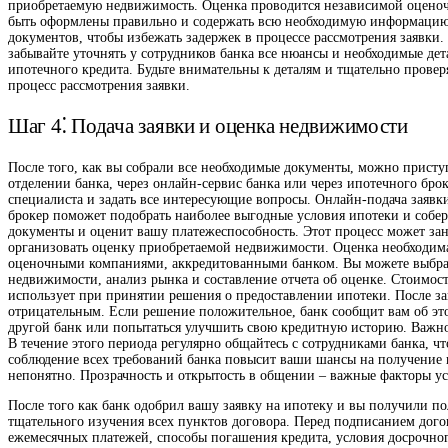
приобретаемую недвижимость. Оценка проводится независимой оценоч
быть оформлены правильно и содержать всю необходимую информацию. 
документов, чтобы избежать задержек в процессе рассмотрения заявки
забывайте уточнять у сотрудников банка все нюансы и необходимые де
ипотечного кредита. Будьте внимательны к деталям и тщательно прове
процесс рассмотрения заявки.
Шаг 4⁚ Подача заявки и оценка недвижимости
После того, как вы собрали все необходимые документы, можно приступ
отделении банка, через онлайн-сервис банка или через ипотечного бро
специалиста и задать все интересующие вопросы. Онлайн-подача заявки
брокер поможет подобрать наиболее выгодные условия ипотеки и собер
документы и оценит вашу платежеспособность. Этот процесс может зан
организовать оценку приобретаемой недвижимости. Оценка необходима 
оценочными компаниями, аккредитованными банком. Вы можете выбрать
недвижимости, анализ рынка и составление отчета об оценке. Стоимо
использует при принятии решения о предоставлении ипотеки. После з
отрицательным. Если решение положительное, банк сообщит вам об это
другой банк или попытаться улучшить свою кредитную историю. Важно 
В течение этого периода регулярно общайтесь с сотрудниками банка, чт
соблюдение всех требований банка повысит ваши шансы на получение ип
непонятно. Прозрачность и открытость в общении – важные факторы у
После того как банк одобрил вашу заявку на ипотеку и вы получили по
тщательного изучения всех пунктов договора. Перед подписанием догов
ежемесячных платежей, способы погашения кредита, условия досрочного