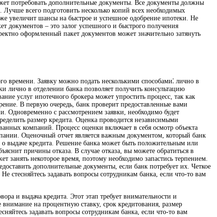
ожет потребовать дополнительные документы. Все документы должны
 Лучше всего подготовить несколько копий всех необходимых
акже увеличит шансы на быстрое и успешное одобрение ипотеки. Не
ет документов – это залог успешного и быстрого получения
рректно оформленный пакет документов может значительно затянуть
ного времени. Заявку можно подать несколькими способами⁚ лично в
вки лично в отделении банка позволяет получить консультацию
ание услуг ипотечного брокера может упростить процесс, так как
рение. В первую очередь, банк проверит предоставленные вами
ии. Одновременно с рассмотрением заявки, необходимо будет
пределить размер кредита. Оценка проводится независимыми
анных компаний. Процесс оценки включает в себя осмотр объекта
мпании. Оценочный отчет является важным документом, который банк
 о выдаче кредита. Решение банка может быть положительным или
яснит причины отказа. В случае отказа, вы можете обратиться в
т занять некоторое время, поэтому необходимо запастись терпением.
редоставить дополнительные документы, если банк потребует их. Четкое
е стесняйтесь задавать вопросы сотрудникам банка, если что-то вам
ора и выдача кредита. Этот этап требует внимательности и
е внимание на процентную ставку, срок кредитования, размер
сняйтесь задавать вопросы сотрудникам банка, если что-то вам