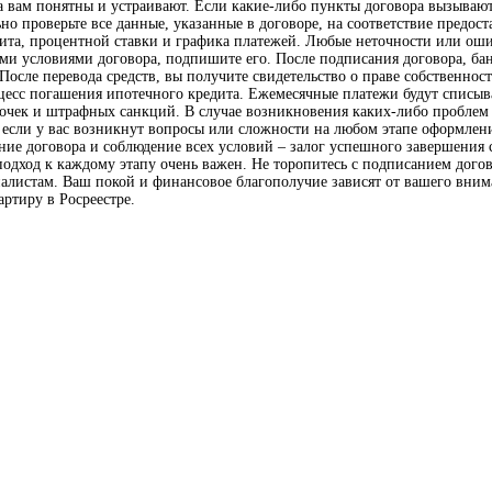
а вам понятны и устраивают. Если какие-либо пункты договора вызывают 
но проверьте все данные, указанные в договоре, на соответствие предо
та, процентной ставки и графика платежей. Любые неточности или ошиб
ми условиями договора, подпишите его. После подписания договора, бан
. После перевода средств, вы получите свидетельство о праве собственн
есс погашения ипотечного кредита. Ежемесячные платежи будут списыват
очек и штрафных санкций. В случае возникновения каких-либо проблем 
 если у вас возникнут вопросы или сложности на любом этапе оформлен
ие договора и соблюдение всех условий – залог успешного завершения
 подход к каждому этапу очень важен. Не торопитесь с подписанием догов
циалистам. Ваш покой и финансовое благополучие зависят от вашего вни
артиру в Росреестре.