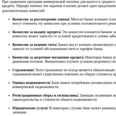
При сравнении программ коммерческой ипотеки для малого и среднего 
кредита. Нередко именно эти скрытые платежи делают одно предложен
дополнительных комиссий⁚
Комиссия за рассмотрение заявки⁚
Многие банки взимают плату 
могут отменить эту комиссию при условии положительного решени
Комиссия за выдачу кредита⁚
Эта комиссия взимается банком з
комиссии может зависеть от условий кредитования и суммы займ
Комиссия за ведение счета⁚
Банки могут взимать ежемесячную пл
зависит от условий обслуживания счета и тарифов банка.
Комиссия за досрочное погашение кредита⁚
Некоторые банки вз
денежным потоком. Внимательно изучите условия досрочного по
Страхование⁚
Хотя страхование не всегда является обязательны
страхования может существенно повлиять на общую стоимость к
Оценка недвижимости⁚
Банк может потребовать независимую оц
коммерческой недвижимости.
Регистрационные сборы и госпошлины⁚
Заемщик оплачивает вс
законодательства и стоимости объекта недвижимости.
Юридические услуги⁚
В некоторых случаях банк может рекоменд
заемщик.