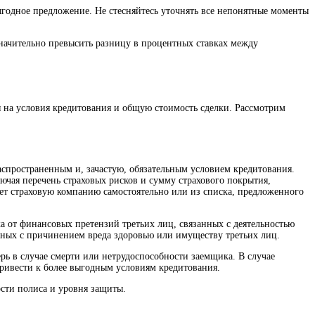
годное предложение. Не стесняйтесь уточнять все непонятные моменты
начительно превысить разницу в процентных ставках между
я на условия кредитования и общую стоимость сделки. Рассмотрим
аспространенным и, зачастую, обязательным условием кредитования.
чая перечень страховых рисков и сумму страхового покрытия,
ет страховую компанию самостоятельно или из списка, предложенного
а от финансовых претензий третьих лиц, связанных с деятельностью
нных с причинением вреда здоровью или имуществу третьих лиц.
рь в случае смерти или нетрудоспособности заемщика. В случае
привести к более выгодным условиям кредитования.
сти полиса и уровня защиты.