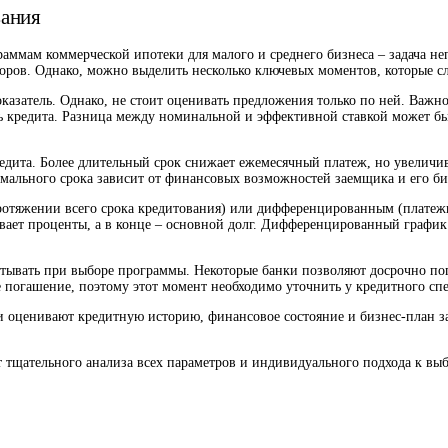
вания
аммам коммерческой ипотеки для малого и среднего бизнеса – задача не
оров. Однако, можно выделить несколько ключевых моментов, которые с
казатель. Однако, не стоит оценивать предложения только по ней. Важн
ь кредита. Разница между номинальной и эффективной ставкой может бы
едита. Более длительный срок снижает ежемесячный платеж, но увеличи
ального срока зависит от финансовых возможностей заемщика и его би
отяжении всего срока кредитования) или дифференцированным (платеж
рывает проценты, а в конце – основной долг. Дифференцированный график
итывать при выборе программы. Некоторые банки позволяют досрочно по
е погашение, поэтому этот момент необходимо уточнить у кредитного сп
и оценивают кредитную историю, финансовое состояние и бизнес-план 
т тщательного анализа всех параметров и индивидуального подхода к в