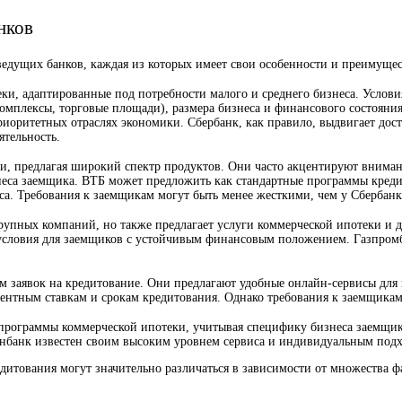
нков
едущих банков, каждая из которых имеет свои особенности и преимущес
и, адаптированные под потребности малого и среднего бизнеса. Условия
мплексы, торговые площади), размера бизнеса и финансового состояния
иоритетных отраслях экономики. Сбербанк, как правило, выдвигает дост
тельность.
и, предлагая широкий спектр продуктов. Они часто акцентируют вниман
еса заемщика. ВТБ может предложить как стандартные программы кредит
са. Требования к заемщикам могут быть менее жесткими, чем у Сбербан
пных компаний, но также предлагает услуги коммерческой ипотеки и дл
 условия для заемщиков с устойчивым финансовым положением. Газпром
 заявок на кредитование. Они предлагают удобные онлайн-сервисы для п
ентным ставкам и срокам кредитования. Однако требования к заемщикам
рограммы коммерческой ипотеки, учитывая специфику бизнеса заемщика
нбанк известен своим высоким уровнем сервиса и индивидуальным подх
дитования могут значительно различаться в зависимости от множества фа