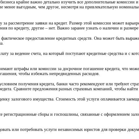
бизнеса крайне важно детально изучить все дополнительные комиссии и
ие менее выгодным, чем другое, несмотря на привлекательную номиналь
за рассмотрение заявки на кредит. Размер этой комиссии может варьиро
я по кредиту, другие – нет. Важно заранее узнать о наличии и размере
а фактическое предоставление кредитных средств. Она может быть выраж
а.
ату за ведение счета, на который поступают кредитные средства и с кот
имают штрафы или комиссии за досрочное погашение кредита, что может
гашения, чтобы избежать непредвиденных расходов.
м условием получения кредита, банки часто рекомендуют или требуют ст
редита. Сравните предложения разных страховых компаний, чтобы найти
енку залогового имущества. Стоимость этой услуги оплачивается заемщ
е регистрационные сборы и госпошлины, связанные с оформлением залога
овать или потребовать услуги независимых юристов для проверки докум