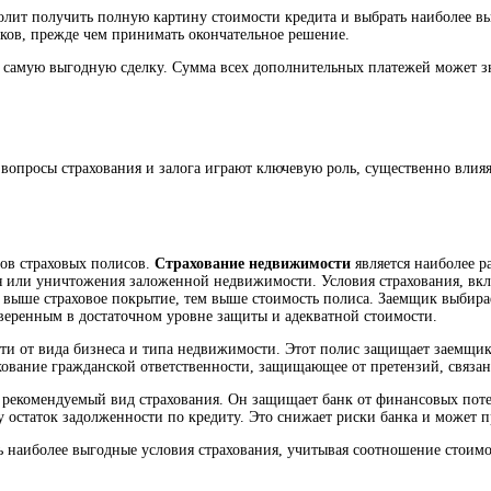
лит получить полную картину стоимости кредита и выбрать наиболее вы
ков, прежде чем принимать окончательное решение.
ет самую выгодную сделку. Сумма всех дополнительных платежей может з
вопросы страхования и залога играют ключевую роль, существенно влия
дов страховых полисов.
Страхование недвижимости
является наиболее р
 или уничтожения заложенной недвижимости. Условия страхования, вклю
 выше страховое покрытие, тем выше стоимость полиса. Заемщик выбира
уверенным в достаточном уровне защиты и адекватной стоимости.
ти от вида бизнеса и типа недвижимости. Этот полис защищает заемщик
хование гражданской ответственности, защищающее от претензий, связа
 рекомендуемый вид страхования. Он защищает банк от финансовых поте
у остаток задолженности по кредиту. Это снижает риски банка и может 
 наиболее выгодные условия страхования, учитывая соотношение стоимо