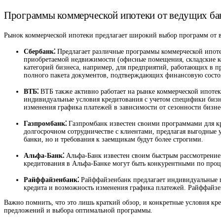
Программы коммерческой ипотеки от ведущих ба
Рынок коммерческой ипотеки предлагает широкий выбор программ от в
Сбербанк⁚
Предлагает различные программы коммерческой ипотек
приобретаемой недвижимости (офисные помещения, складские ко
категорий бизнеса, например, для предприятий, работающих в пр
полного пакета документов, подтверждающих финансовую состоя
ВТБ⁚
ВТБ также активно работает на рынке коммерческой ипотек
индивидуальные условия кредитования с учетом специфики бизн
изменения графика платежей в зависимости от сезонности бизне
Газпромбанк⁚
Газпромбанк известен своими программами для кру
долгосрочном сотрудничестве с клиентами, предлагая выгодные
банки, но и требования к заемщикам будут более строгими.
Альфа-Банк⁚
Альфа-Банк известен своим быстрым рассмотрением
кредитования в Альфа-Банке могут быть конкурентными по проц
Райффайзенбанк⁚
Райффайзенбанк предлагает индивидуальные п
кредита и возможность изменения графика платежей. Райффайзе
Важно помнить, что это лишь краткий обзор, и конкретные условия кре
предложений и выбора оптимальной программы.