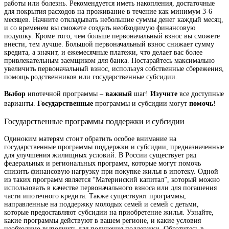
работы или болезнь. Рекомендуется иметь накопления, достаточные
для покрытия расходов на проживание в течение как минимум 3-6
месяцев. Начните откладывать небольшие суммы денег каждый месяц,
и со временем вы сможете создать необходимую финансовую
подушку. Кроме того, чем больше первоначальный взнос вы сможете
внести, тем лучше. Большой первоначальный взнос снижает сумму
кредита, а значит, и ежемесячные платежи, что делает вас более
привлекательным заемщиком для банка. Постарайтесь максимально
увеличить первоначальный взнос, используя собственные сбережения,
помощь родственников или государственные субсидии.
Выбор
важный
Изучите
ипотечной программы –
шаг!
все доступные
Государственные
помочь
варианты.
программы и субсидии могут
!
Государственные программы поддержки и субсидии
Одиноким матерям стоит обратить особое внимание на
государственные программы поддержки и субсидии, предназначенные
для улучшения жилищных условий. В России существует ряд
федеральных и региональных программ, которые могут помочь
снизить финансовую нагрузку при покупке жилья в ипотеку. Одной
из таких программ является “Материнский капитал”, который можно
использовать в качестве первоначального взноса или для погашения
части ипотечного кредита. Также существуют программы,
направленные на поддержку молодых семей и семей с детьми,
которые предоставляют субсидии на приобретение жилья. Узнайте,
какие программы действуют в вашем регионе, и какие условия
необходимо выполнить для получения поддержки. Обратитесь в