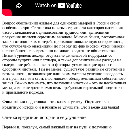
Вопрос обеспечения жильем для одиноких матерей в России стоит
особенно остро. Статистика показывает, что эта категория населения
часто сталкивается с финансовыми трудностями, делающими
получение ипотеки серьезным вызовом. Многие банки, рассматривая
заявки от одиноких матерей, проявляют повышенную осторожность,
что обусловлено опасениями по поводу их финансовой устойчивости
и способности своевременно погашать кредитные обязательства.
Низкий уровень дохода, отсутствие финансовой поддержки со
стороны супруга или партнера, а также дополнительные расходы на
содержание ребенка – все это факторы, усложняющие процесс
одобрения ипотеки. Тем не менее, существуют различные стратегии и
возможности, позволяющие одиноким матерям успешно преодолеть
эти препятствия и стать счастливыми обладательницами собственного
жилья. Важно понимать, что получение ипотеки – это не несбыточная
мечта, а вполне достижимая цель, требующая тщательной подготовки
и правильного подхода.
Финансовая
ключ
Оцените
подготовка – это
к успеху!
свою
начните
важно
кредитную историю и
ее улучшать. Это
для банка!
Оценка кредитной истории и ее улучшение
Первый и, пожалуй, самый важный шаг на пути к получению