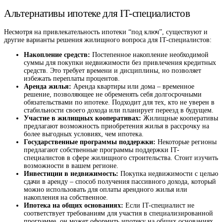
Альтернативы ипотеке для IT-специалистов
Несмотря на привлекательность ипотеки “под ключ”, существуют и
другие варианты решения жилищного вопроса для IT-специалистов:
Накопление средств:
Постепенное накопление необходимой
суммы для покупки недвижимости без привлечения кредитных
средств. Это требует времени и дисциплины, но позволяет
избежать переплаты процентов.
Аренда жилья:
Аренда квартиры или дома – временное
решение, позволяющее не обременять себя долгосрочными
обязательствами по ипотеке. Подходит для тех, кто не уверен в
стабильности своего дохода или планирует переезд в будущем.
Участие в жилищных кооперативах:
Жилищные кооперативы
предлагают возможность приобретения жилья в рассрочку на
более выгодных условиях, чем ипотека.
Государственные программы поддержки:
Некоторые регионы
предлагают собственные программы поддержки IT-
специалистов в сфере жилищного строительства. Стоит изучить
возможности в вашем регионе.
Инвестиции в недвижимость:
Покупка недвижимости с целью
сдачи в аренду – способ получения пассивного дохода, который
можно использовать для оплаты арендного жилья или
накопления на собственное.
Ипотека на общих основаниях:
Если IT-специалист не
соответствует требованиям для участия в специализированной
программе, он может оформить ипотеку на общих основаниях.