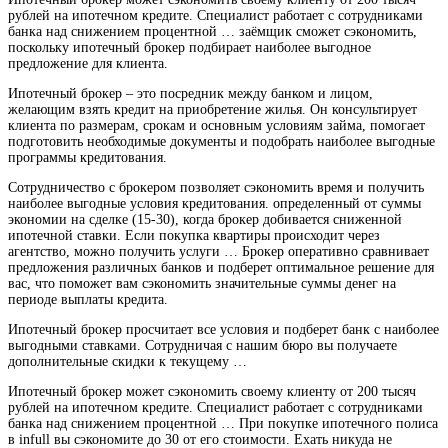
рублей на ипотечном кредите. Специалист работает с сотрудниками
банка над снижением процентной … заёмщик сможет сэкономить,
поскольку ипотечный брокер подбирает наиболее выгодное
предложение для клиента.
Ипотечный брокер – это посредник между банком и лицом,
желающим взять кредит на приобретение жилья. Он консультирует
клиента по размерам, срокам и основным условиям займа, помогает
подготовить необходимые документы и подобрать наиболее выгодные
программы кредитования.
Сотрудничество с брокером позволяет сэкономить время и получить
наиболее выгодные условия кредитования. определенный от суммы
экономии на сделке (15-30), когда брокер добивается сниженной
ипотечной ставки. Если покупка квартиры происходит через
агентство, можно получить услуги … Брокер оперативно сравнивает
предложения различных банков и подберет оптимальное решение для
вас, что поможет вам сэкономить значительные суммы денег на
периоде выплаты кредита.
Ипотечный брокер просчитает все условия и подберет банк с наиболее
выгодными ставками. Сотрудничая с нашим бюро вы получаете
дополнительные скидки к текущему …
Ипотечный брокер может сэкономить своему клиенту от 200 тысяч
рублей на ипотечном кредите. Специалист работает с сотрудниками
банка над снижением процентной … При покупке ипотечного полиса
в infull вы сэкономите до 30 от его стоимости. Ехать никуда не