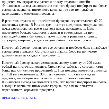
придется, мы оформляем расчет и оплату страховки онлайн.
Финансовая выгода заключается в том, что брокер подбирает наиболее
выгодные варианты ипотечного кредита, где вам не придётся
переплачивать огромные проценты.
В развитых странах при содействии брокеров осуществляется 60-70
ипотечных сделок. В России, где институт кредитных консультантов
начал формироваться всего два года назад, показатель … Цель
ипотечного брокера сэкономить деньги и время клиентов при
взаимодействии с банками, а также помочь в решении спорных
ситуаций, например, когда в выдаче займа отказывают из-за …
Ипотечный брокер просчитает все условия и подберет банк с наиболее
выгодными ставками. Сотрудничая с нашим бюро вы получаете
дополнительные скидки к текущему …
Ипотечный брокер может сэкономить своему клиенту от 200 тысяч
рублей на ипотечном кредите. Специалист работает с сотрудниками
банка над снижением процентной … При покупке ипотечного полиса
в infull вы сэкономите до 30 от его стоимости. Ехать никуда не
придется, мы оформляем расчет и оплату страховки онлайн.
Финансовая выгода заключается в том, что брокер подбирает наиболее
выгодные варианты ипотечного кредита, где вам не придётся
переплачивать огромные проценты.
ПРЕДЫДУЩАЯ СТАТЬЯ