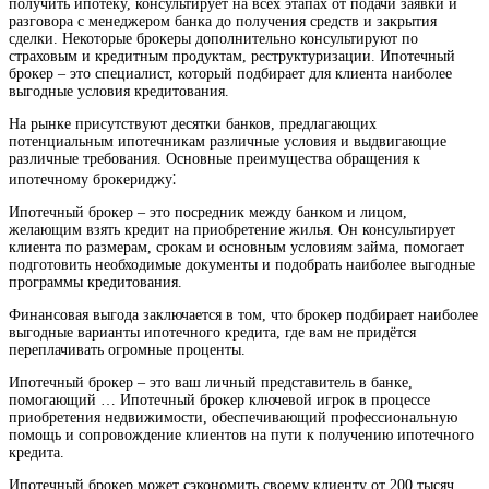
получить ипотеку, консультирует на всех этапах от подачи заявки и
разговора с менеджером банка до получения средств и закрытия
сделки. Некоторые брокеры дополнительно консультируют по
страховым и кредитным продуктам, реструктуризации. Ипотечный
брокер – это специалист, который подбирает для клиента наиболее
выгодные условия кредитования.
На рынке присутствуют десятки банков, предлагающих
потенциальным ипотечникам различные условия и выдвигающие
различные требования. Основные преимущества обращения к
ипотечному брокериджу⁚
Ипотечный брокер – это посредник между банком и лицом,
желающим взять кредит на приобретение жилья. Он консультирует
клиента по размерам, срокам и основным условиям займа, помогает
подготовить необходимые документы и подобрать наиболее выгодные
программы кредитования.
Финансовая выгода заключается в том, что брокер подбирает наиболее
выгодные варианты ипотечного кредита, где вам не придётся
переплачивать огромные проценты.
Ипотечный брокер – это ваш личный представитель в банке,
помогающий … Ипотечный брокер ключевой игрок в процессе
приобретения недвижимости, обеспечивающий профессиональную
помощь и сопровождение клиентов на пути к получению ипотечного
кредита.
Ипотечный брокер может сэкономить своему клиенту от 200 тысяч