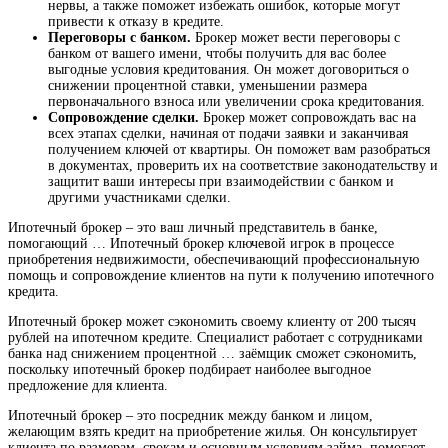
нервы, а также поможет избежать ошибок, которые могут
привести к отказу в кредите.
Переговоры с банком.
Брокер может вести переговоры с
банком от вашего имени, чтобы получить для вас более
выгодные условия кредитования. Он может договориться о
снижении процентной ставки, уменьшении размера
первоначального взноса или увеличении срока кредитования.
Сопровождение сделки.
Брокер может сопровождать вас на
всех этапах сделки, начиная от подачи заявки и заканчивая
получением ключей от квартиры. Он поможет вам разобраться
в документах, проверить их на соответствие законодательству и
защитит ваши интересы при взаимодействии с банком и
другими участниками сделки.
Ипотечный брокер – это ваш личный представитель в банке,
помогающий … Ипотечный брокер ключевой игрок в процессе
приобретения недвижимости, обеспечивающий профессиональную
помощь и сопровождение клиентов на пути к получению ипотечного
кредита.
Ипотечный брокер может сэкономить своему клиенту от 200 тысяч
рублей на ипотечном кредите. Специалист работает с сотрудниками
банка над снижением процентной … заёмщик сможет сэкономить,
поскольку ипотечный брокер подбирает наиболее выгодное
предложение для клиента.
Ипотечный брокер – это посредник между банком и лицом,
желающим взять кредит на приобретение жилья. Он консультирует
клиента по размерам, срокам и основным условиям займа, помогает