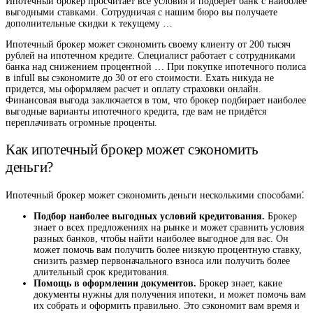
Ипотечный брокер просчитает все условия и подберет банк с наиболее
выгодными ставками. Сотрудничая с нашим бюро вы получаете
дополнительные скидки к текущему …
Ипотечный брокер может сэкономить своему клиенту от 200 тысяч
рублей на ипотечном кредите. Специалист работает с сотрудниками
банка над снижением процентной … При покупке ипотечного полиса
в infull вы сэкономите до 30 от его стоимости. Ехать никуда не
придется, мы оформляем расчет и оплату страховки онлайн.
Финансовая выгода заключается в том, что брокер подбирает наиболее
выгодные варианты ипотечного кредита, где вам не придётся
переплачивать огромные проценты.
Как ипотечный брокер может сэкономить
деньги?
Ипотечный брокер может сэкономить деньги несколькими способами⁚
Подбор наиболее выгодных условий кредитования.
Брокер
знает о всех предложениях на рынке и может сравнить условия
разных банков, чтобы найти наиболее выгодное для вас. Он
может помочь вам получить более низкую процентную ставку,
снизить размер первоначального взноса или получить более
длительный срок кредитования.
Помощь в оформлении документов.
Брокер знает, какие
документы нужны для получения ипотеки, и может помочь вам
их собрать и оформить правильно. Это сэкономит вам время и