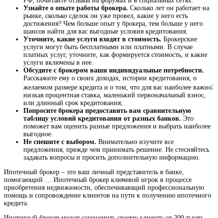
РФ, почитайте отзывы на форумах и в социальных сетях.
Узнайте о опыте работы брокера.
Сколько лет он работает на
рынке, сколько сделок он уже провел, какие у него есть
достижения? Чем больше опыт у брокера, тем больше у него
шансов найти для вас выгодные условия кредитования.
Уточните, какие услуги входят в стоимость.
Брокерские
услуги могут быть бесплатными или платными. В случае
платных услуг, уточните, как формируется стоимость, и какие
услуги включены в нее.
Обсудите с брокером ваши индивидуальные потребности.
Расскажите ему о своих доходах, истории кредитования, о
желаемом размере кредита и о том, что для вас наиболее важно⁚
низкая процентная ставка, маленький первоначальный взнос,
или длинный срок кредитования;
Попросите брокера предоставить вам сравнительную
таблицу условий кредитования от разных банков.
Это
поможет вам оценить разные предложения и выбрать наиболее
выгодное.
Не спешите с выбором.
Внимательно изучите все
предложения, прежде чем принимать решение. Не стесняйтесь
задавать вопросы и просить дополнительную информацию.
Ипотечный брокер – это ваш личный представитель в банке,
помогающий … Ипотечный брокер ключевой игрок в процессе
приобретения недвижимости, обеспечивающий профессиональную
помощь и сопровождение клиентов на пути к получению ипотечного
кредита.
Ипотечный брокер может сэкономить своему клиенту от 200 тысяч