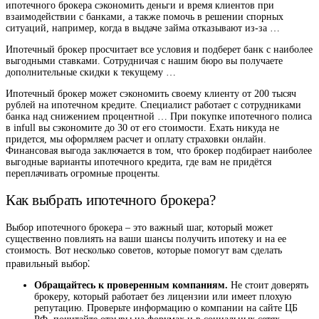
ипотечного брокера сэкономить деньги и время клиентов при
взаимодействии с банками, а также помочь в решении спорных
ситуаций, например, когда в выдаче займа отказывают из-за …
Ипотечный брокер просчитает все условия и подберет банк с наиболее
выгодными ставками. Сотрудничая с нашим бюро вы получаете
дополнительные скидки к текущему …
Ипотечный брокер может сэкономить своему клиенту от 200 тысяч
рублей на ипотечном кредите. Специалист работает с сотрудниками
банка над снижением процентной … При покупке ипотечного полиса
в infull вы сэкономите до 30 от его стоимости. Ехать никуда не
придется, мы оформляем расчет и оплату страховки онлайн.
Финансовая выгода заключается в том, что брокер подбирает наиболее
выгодные варианты ипотечного кредита, где вам не придётся
переплачивать огромные проценты.
Как выбрать ипотечного брокера?
Выбор ипотечного брокера – это важный шаг, который может
существенно повлиять на ваши шансы получить ипотеку и на ее
стоимость. Вот несколько советов, которые помогут вам сделать
правильный выбор⁚
Обращайтесь к проверенным компаниям.
Не стоит доверять
брокеру, который работает без лицензии или имеет плохую
репутацию. Проверьте информацию о компании на сайте ЦБ