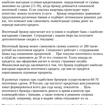
наиболее выгодные условия кредитования. определенный от суммы
экономии на сделке (15-30), когда брокер добивается сниженной
ипотечной ставки. Если покупка квартиры происходит через
агентство, можно получить услуги … Брокер оперативно сравнивает
предложения различных банков и подберет оптимальное решение для
вас, что поможет вам сэкономить значительные суммы денег на
периоде выплаты кредита.
Ипотечный брокер просчитает все условия и подберет банк с наиболее
выгодными ставками. Сотрудничая с нашим бюро вы получаете
дополнительные скидки к текущему …
Ипотечный брокер может сэкономить своему клиенту от 200 тысяч
рублей на ипотечном кредите. Специалист работает с сотрудниками
банка над снижением процентной … При покупке ипотечного полиса
в infull вы сэкономите до 30 от его стоимости. Ехать никуда не
придется, мы оформляем расчет и оплату страховки онлайн.
Финансовая выгода заключается в том, что брокер подбирает наиболее
выгодные варианты ипотечного кредита, где вам не придётся
переплачивать огромные проценты.
В развитых странах при содействии брокеров осуществляется 60-70
ипотечных сделок. В России, где институт кредитных консультантов
начал формироваться всего два года назад, показатель … Цель
ипотечного брокера сэкономить деньги и время клиентов при
взаимодействии с банками, а также помочь в решении спорных
ситуаций, например, когда в выдаче займа отказывают из-за …