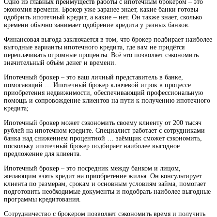
Одно из главных преимуществ работы с ипотечным брокером – это
экономия времени. Брокер уже заранее знает, какие банки готовы
одобрить ипотечный кредит, а какие – нет. Он также знает, сколько
времени обычно занимает одобрение кредита у разных банков.
Финансовая выгода заключается в том, что брокер подбирает наиболее
выгодные варианты ипотечного кредита, где вам не придётся
переплачивать огромные проценты. Всё это позволяет сэкономить
значительный объём денег и времени.
Ипотечный брокер – это ваш личный представитель в банке,
помогающий … Ипотечный брокер ключевой игрок в процессе
приобретения недвижимости, обеспечивающий профессиональную
помощь и сопровождение клиентов на пути к получению ипотечного
кредита;
Ипотечный брокер может сэкономить своему клиенту от 200 тысяч
рублей на ипотечном кредите. Специалист работает с сотрудниками
банка над снижением процентной … заёмщик сможет сэкономить,
поскольку ипотечный брокер подбирает наиболее выгодное
предложение для клиента.
Ипотечный брокер – это посредник между банком и лицом,
желающим взять кредит на приобретение жилья. Он консультирует
клиента по размерам, срокам и основным условиям займа, помогает
подготовить необходимые документы и подобрать наиболее выгодные
программы кредитования.
Сотрудничество с брокером позволяет сэкономить время и получить