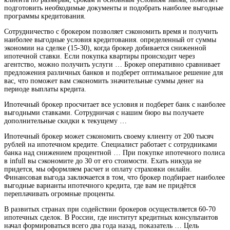
подготовить необходимые документы и подобрать наиболее выгодные
программы кредитования.
Сотрудничество с брокером позволяет сэкономить время и получить
наиболее выгодные условия кредитования. определенный от суммы
экономии на сделке (15-30), когда брокер добивается сниженной
ипотечной ставки. Если покупка квартиры происходит через
агентство, можно получить услуги … Брокер оперативно сравнивает
предложения различных банков и подберет оптимальное решение для
вас, что поможет вам сэкономить значительные суммы денег на
периоде выплаты кредита.
Ипотечный брокер просчитает все условия и подберет банк с наиболее
выгодными ставками. Сотрудничая с нашим бюро вы получаете
дополнительные скидки к текущему …
Ипотечный брокер может сэкономить своему клиенту от 200 тысяч
рублей на ипотечном кредите. Специалист работает с сотрудниками
банка над снижением процентной … При покупке ипотечного полиса
в infull вы сэкономите до 30 от его стоимости. Ехать никуда не
придется, мы оформляем расчет и оплату страховки онлайн.
Финансовая выгода заключается в том, что брокер подбирает наиболее
выгодные варианты ипотечного кредита, где вам не придётся
переплачивать огромные проценты.
В развитых странах при содействии брокеров осуществляется 60-70
ипотечных сделок. В России, где институт кредитных консультантов
начал формироваться всего два года назад, показатель … Цель